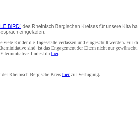
TLE BIRD”
des Rheinisch Bergischen Kreises für unsere Kita has
 Gespräch eingeladen.
 viele Kinder die Tagesstätte verlassen und eingeschult werden. Für d
lterninitiative sind, ist das Engagement der Eltern nicht nur gewünscht
lterninitiative' findest du
hier
.
t der Rheinisch Bergische Kreis
hier
zur Verfügung.