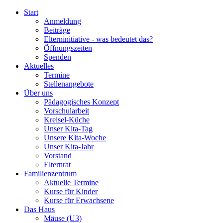
Start
Anmeldung
Beiträge
Elterninitiative - was bedeutet das?
Öffnungszeiten
Spenden
Aktuelles
Termine
Stellenangebote
Über uns
Pädagogisches Konzept
Vorschularbeit
Kreisel-Küche
Unser Kita-Tag
Unsere Kita-Woche
Unser Kita-Jahr
Vorstand
Elternrat
Familienzentrum
Aktuelle Termine
Kurse für Kinder
Kurse für Erwachsene
Das Haus
Mäuse (U3)